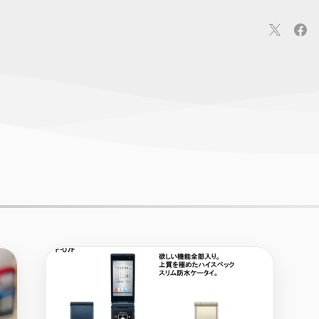
連
カメラ
ウェアラブル
スマートホーム
車・バイク
オ
ションカメラ
カメラ
回線
iPhone
iPad
Mac
Andr