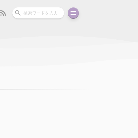
ーディオ
充電関連
その他
oid
コラム
ガイド