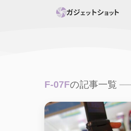
すべて
スマホ
PC関
セール情報
スマートホーム
アク
ニュース
オーディオ
周辺機器
F-07F
の記事一覧