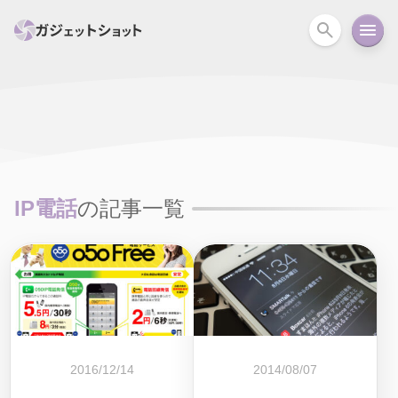
すべて
スマホ
PC関連
カメラ
ウェアラ
セール情報
スマートホーム
アクションカメラ
カメラ
IP電話
の記事一覧
回線
iPhone
iPad
Mac
Android
コラム
ガイド
ニュース
オーディオ
周辺機器
2016/12/14
2014/08/07