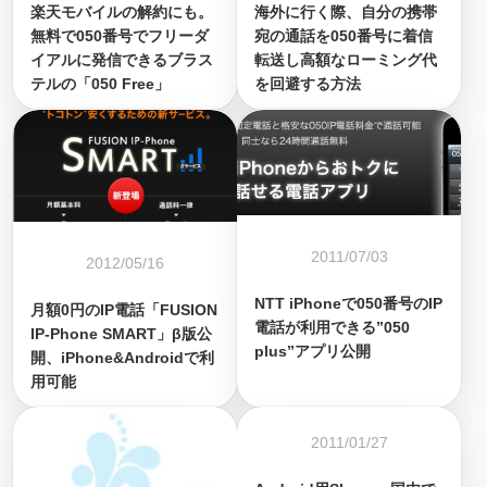
楽天モバイルの解約にも。
海外に行く際、自分の携帯
無料で050番号でフリーダ
宛の通話を050番号に着信
イアルに発信できるブラス
転送し高額なローミング代
テルの「050 Free」
を回避する方法
2011/07/03
2012/05/16
NTT iPhoneで050番号のIP
月額0円のIP電話「FUSION
電話が利用できる”050
IP-Phone SMART」β版公
plus”アプリ公開
開、iPhone&Androidで利
用可能
2011/01/27