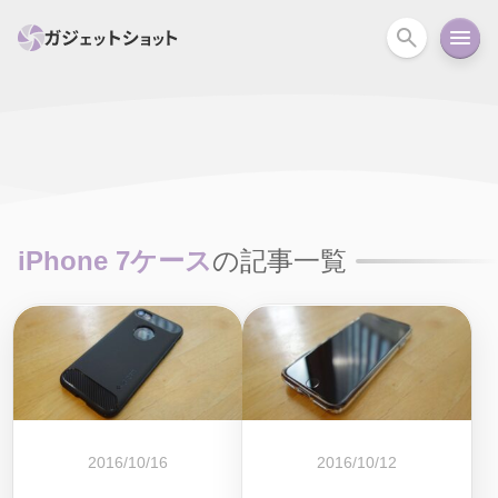
すべて
スマホ
PC関連
カメラ
ウェアラ
セール情報
スマートホーム
アクションカメラ
カメラ
iPhone 7ケース
の記事一覧
回線
iPhone
iPad
Mac
Android
コラム
ガイド
ニュース
オーディオ
周辺機器
2016/10/16
2016/10/12