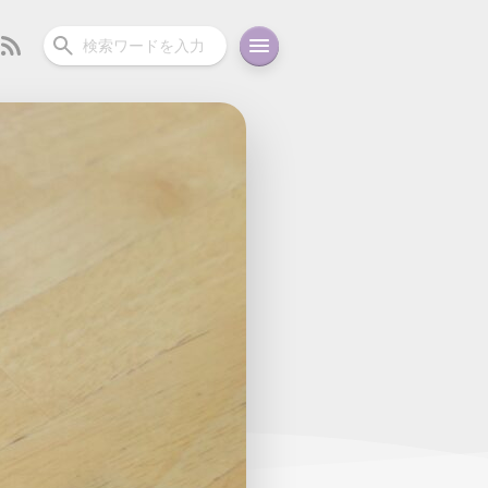
ーディオ
充電関連
その他
oid
コラム
ガイド