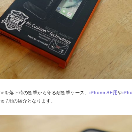
oneを落下時の衝撃から守る耐衝撃ケース。
iPhone SE用
や
iPh
ne 7用の紹介となります。