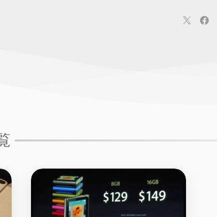
連
カメラ
ウェアラブル
スマートホーム
車・バイク
オ
ションカメラ
カメラ
回線
iPhone
iPad
Mac
Andr
覧