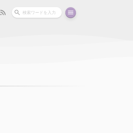
ーディオ
充電関連
その他
oid
コラム
ガイド