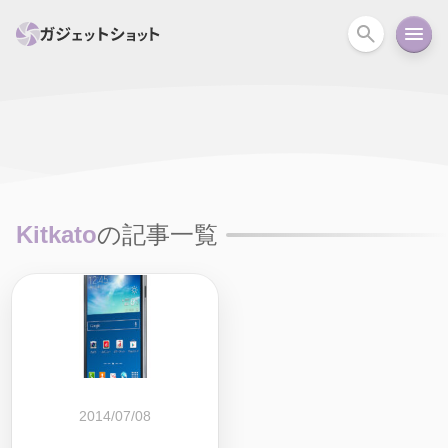
すべて
スマホ
PC関連
カメラ
ウェアラ
セール情報
スマートホーム
アクションカメラ
カメラ
Kitkato
の記事一覧
回線
iPhone
iPad
Mac
Android
コラム
ガイド
ニュース
オーディオ
周辺機器
2014/07/08