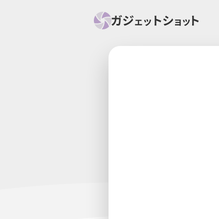
すべて
スマホ
PC関
セール情報
スマートホーム
アク
ニュース
オーディオ
周辺機器