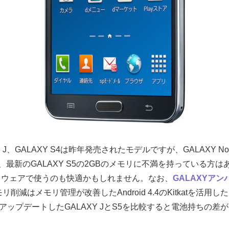
AXY J、GALAXY S4は昨年発売されたモデルですが、GALAXY No
最新のGALAXY S5の2GBのメモリに不満を持っている方はあえ
フトウェアで使うのも快適かもしれません。なお、
GALAXYア
モリ削減はメモリ管理が改善したAndroid 4.4のKitkatを活
4.4にアップデートしたGALAXY JとS5を比較すると電池持ち