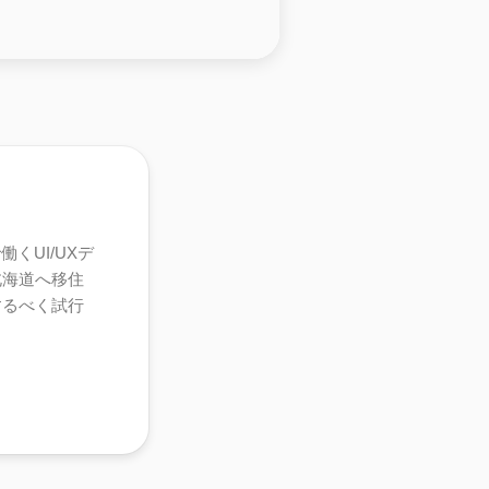
くUI/UXデ
北海道へ移住
するべく試行