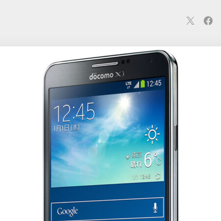
連
カメラ
ウェアラブル
スマートホーム
車・バイク
オ
ションカメラ
カメラ
回線
iPhone
iPad
Mac
Andr