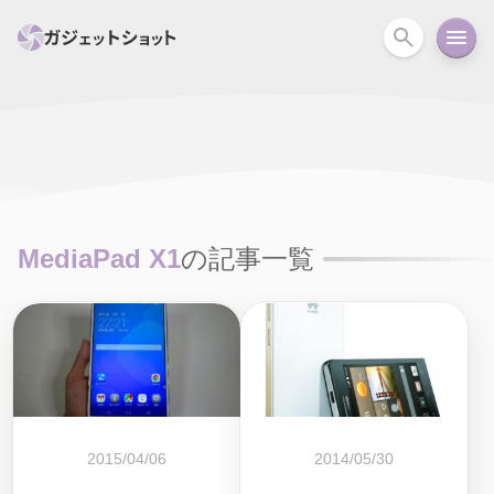
すべて
スマホ
PC関連
カメラ
ウェアラ
セール情報
スマートホーム
アクションカメラ
カメラ
MediaPad X1
の記事一覧
回線
iPhone
iPad
Mac
Android
コラム
ガイド
ニュース
オーディオ
周辺機器
2015/04/06
2014/05/30