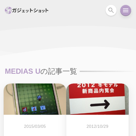
すべて
スマホ
PC関連
カメラ
ウェアラ
セール情報
スマートホーム
アクションカメラ
カメラ
MEDIAS U
の記事一覧
回線
iPhone
iPad
Mac
Android
コラム
ガイド
ニュース
オーディオ
周辺機器
2015/03/05
2012/10/29