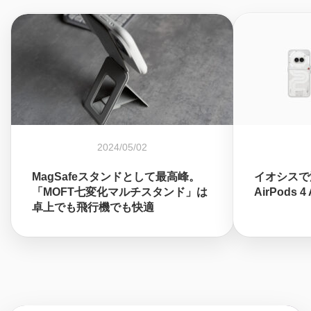
2024/05/02
MagSafeスタンドとして最高峰。
イオシスで
「MOFT七変化マルチスタンド」は
AirPods 
卓上でも飛行機でも快適