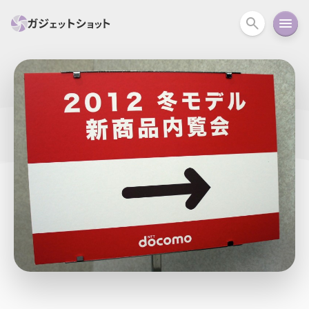
すべて
スマホ
PC関連
カメラ
ウェアラ
セール情報
スマートホーム
アクションカメラ
カメラ
回線
iPhone
iPad
Mac
Android
コラム
ガイド
ニュース
オーディオ
周辺機器