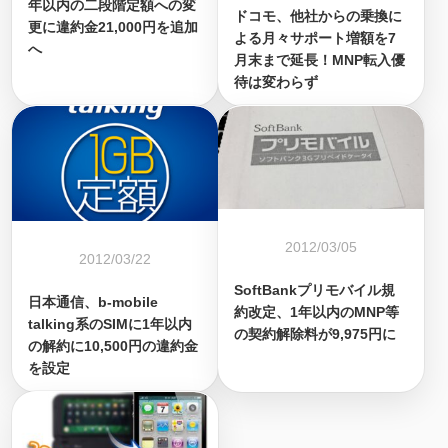
年以内の二段階定額への変
ドコモ、他社からの乗換に
更に違約金21,000円を追加
よる月々サポート増額を7
へ
月末まで延長！MNP転入優
待は変わらず
2012/03/05
2012/03/22
SoftBankプリモバイル規
日本通信、b-mobile
約改定、1年以内のMNP等
talking系のSIMに1年以内
の契約解除料が9,975円に
の解約に10,500円の違約金
を設定