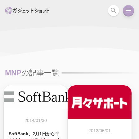
すべて
スマホ
PC関連
カメラ
ウェアラ
セール情報
スマートホーム
アクションカメラ
カメラ
MNP
の記事一覧
回線
iPhone
iPad
Mac
Android
コラム
ガイド
ニュース
オーディオ
周辺機器
2014/01/30
2012/06/01
SoftBank、2月1日から半