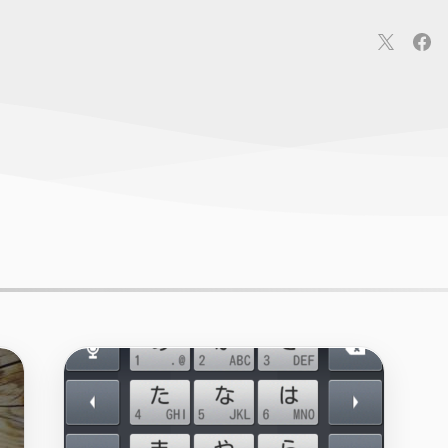
連
カメラ
ウェアラブル
スマートホーム
車・バイク
オ
ションカメラ
カメラ
回線
iPhone
iPad
Mac
Andr