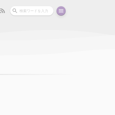
ーディオ
充電関連
その他
oid
コラム
ガイド