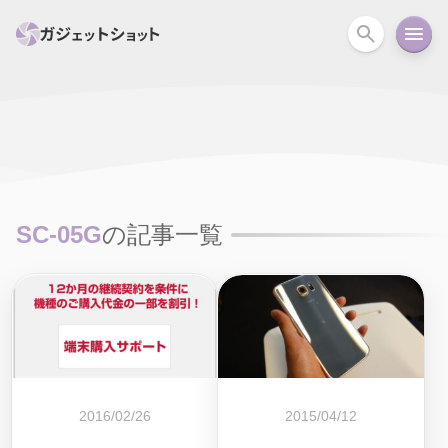
すべて
スマホ
PC関連
カメラ
ウェアラ
セール情報
スマートホーム
アクションカメラ
カメラ
SC-05G
の記事一覧
回線
iPhone
iPad
Mac
Android
コラム
ガイド
ニュース
オーディオ
周辺機器
2016/02/26
2015/04/12