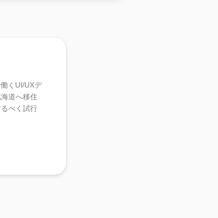
くUI/UXデ
北海道へ移住
するべく試行