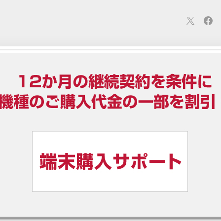
連
カメラ
ウェアラブル
スマートホーム
車・バイク
オ
ションカメラ
カメラ
回線
iPhone
iPad
Mac
Andr