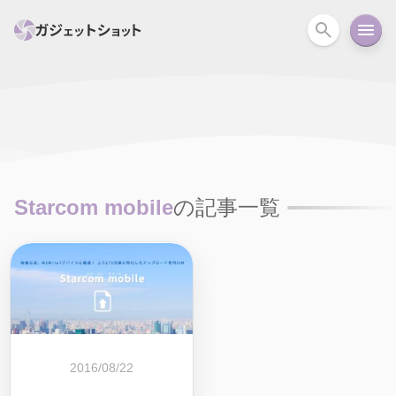
すべて
スマホ
PC関連
カメラ
ウェアラ
セール情報
スマートホーム
アクションカメラ
カメラ
Starcom mobile
の記事一覧
回線
iPhone
iPad
Mac
Android
コラム
ガイド
ニュース
オーディオ
周辺機器
2016/08/22