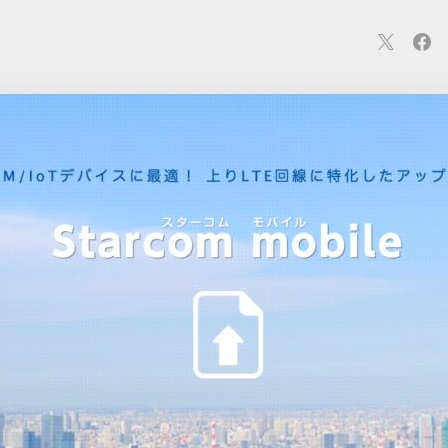
連
カメラ
ウェアラブル
スマートホーム
車・バイク
オ
ションカメラ
カメラ
回線
iPhone
iPad
Mac
Andr