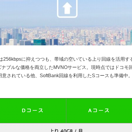
下り速度は256kbpsに抑えつつも、帯域の空いている上り回線を活用
ズナブルな価格を両立したMVNOサービス。現時点ではドコモ
意されている他、SoftBank回線を利用したSコースも準備