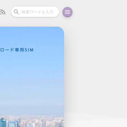
ーディオ
充電関連
その他
oid
コラム
ガイド