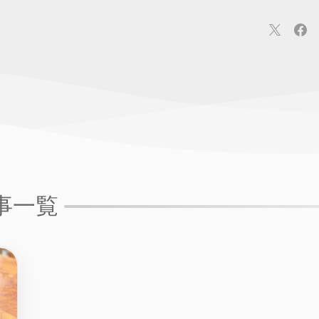
連
カメラ
ウェアラブル
スマートホーム
車・バイク
オ
ションカメラ
カメラ
回線
iPhone
iPad
Mac
Andr
事一覧