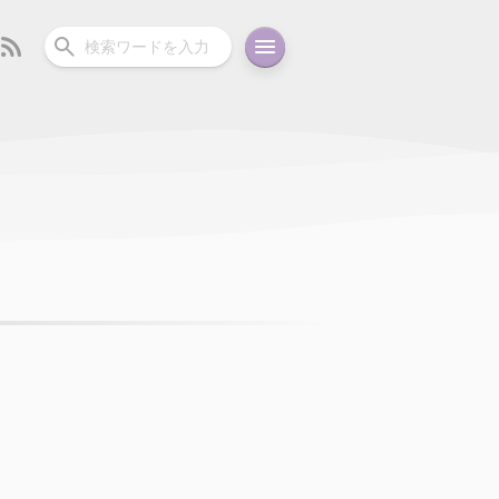
ーディオ
充電関連
その他
oid
コラム
ガイド