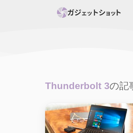
すべて
スマホ
PC関
セール情報
スマートホーム
アク
ニュース
オーディオ
周辺機器
Thunderbolt 3
の記