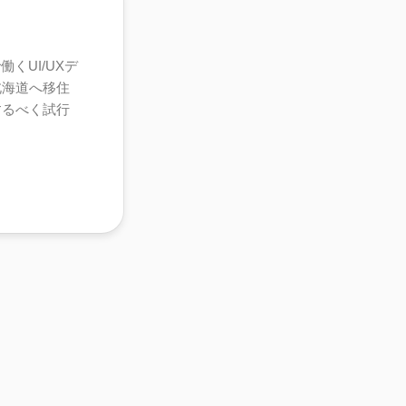
くUI/UXデ
北海道へ移住
するべく試行