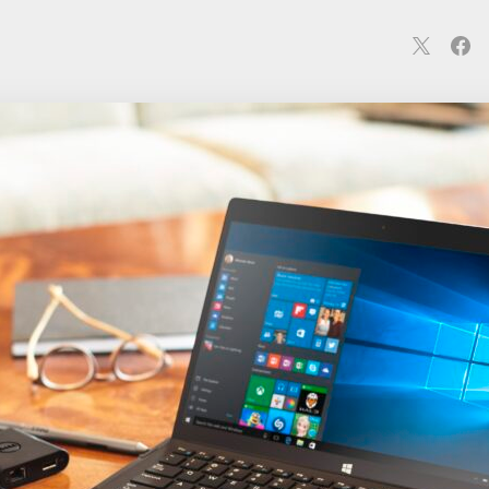
連
カメラ
ウェアラブル
スマートホーム
車・バイク
オ
ションカメラ
カメラ
回線
iPhone
iPad
Mac
Andr