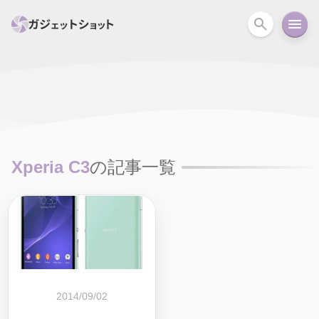
すべて
スマホ
PC関連
カメラ
ウェアラ
セール情報
スマートホーム
アクションカメラ
カメラ
Xperia C3
の記事一覧
回線
iPhone
iPad
Mac
Android
コラム
ガイド
ニュース
オーディオ
周辺機器
2014/09/02