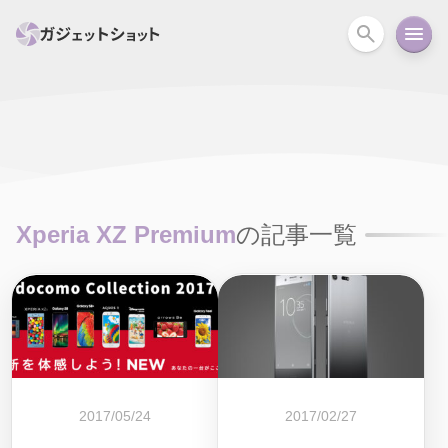
すべて
スマホ
PC関連
カメラ
ウェアラ
セール情報
スマートホーム
アクションカメラ
カメラ
Xperia XZ Premium
の記事一覧
回線
iPhone
iPad
Mac
Android
コラム
ガイド
ニュース
オーディオ
周辺機器
2017/05/24
2017/02/27