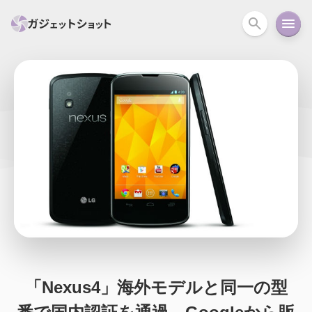
すべて
スマホ
PC関連
カメラ
ウェアラ
セール情報
スマートホーム
アクションカメラ
カメラ
回線
iPhone
iPad
Mac
Android
コラム
ガイド
ニュース
オーディオ
周辺機器
「Nexus4」海外モデルと同一の型