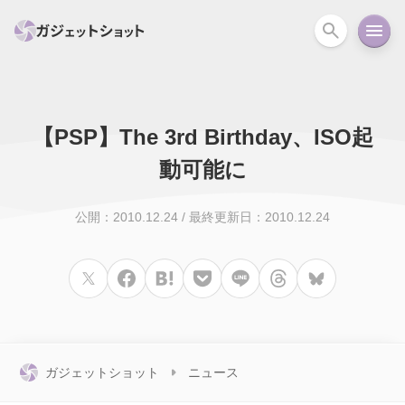
【PSP】The 3rd Birthday、ISO起
すべて
スマホ
PC関連
カメラ
ウェアラ
動可能に
セール情報
スマートホーム
アクションカメラ
カメラ
公開：2010.12.24
/
最終更新日：2010.12.24
回線
iPhone
iPad
Mac
Android
コラム
ガイド
ニュース
オーディオ
周辺機器
ガジェットショット
ニュース