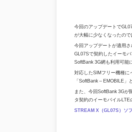
今回のアップデートでGL07
が大幅に少なくなったので
今回アップデートが適用された
GL07Sで契約したイーモ
SoftBank 3G網も利用
対応したSIMフリー機種に
「SoftBank – EMOBI
また、今回SoftBank 3
タ契約のイーモバイルLTEの
STREAM X（GL07S