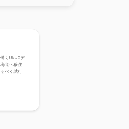
くUI/UXデ
北海道へ移住
するべく試行