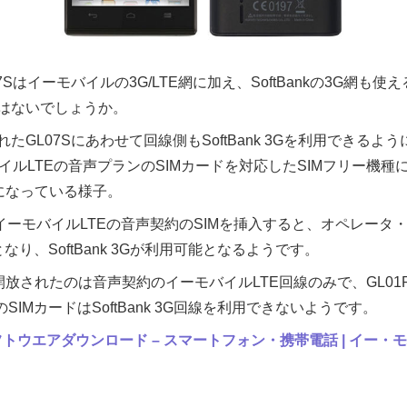
Sはイーモバイルの3G/LTE網に加え、SoftBankの3G網も
はないでしょうか。
GL07Sにあわせて回線側もSoftBank 3Gを利用できるよ
バイルLTEの音声プランのSIMカードを対応したSIMフリー機
可能になっている様子。
イーモバイルLTEの音声契約のSIMを挿入すると、オペレータ
LE」となり、SoftBank 3Gが利用可能となるようです。
Gが開放されたのは音声契約のイーモバイルLTE回線のみで、GL01P/
SIMカードはSoftBank 3G回線を利用できないようです。
）ソフトウエアダウンロード – スマートフォン・携帯電話 | イー・