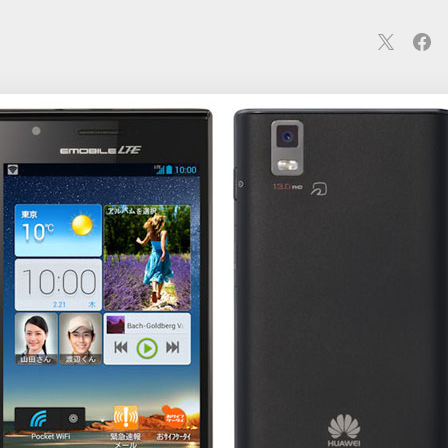
連
カメラ
ウェアラブル
スマートホーム
車・バイク
オ
ションカメラ
カメラ
回線
iPhone
iPad
Mac
Andr