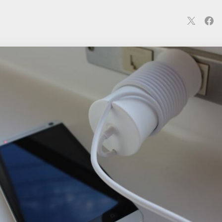
連
カメラ
ウェアラブル
スマートホーム
車・バイク
オ
ションカメラ
カメラ
回線
iPhone
iPad
Mac
Andr