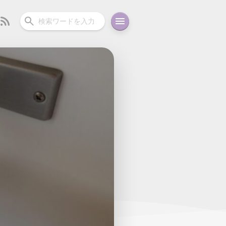
ーディオ
充電関連
その他
oid
コラム
ガイド