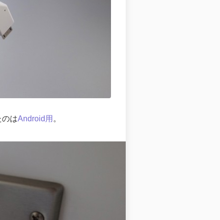
たのは
Android用
。