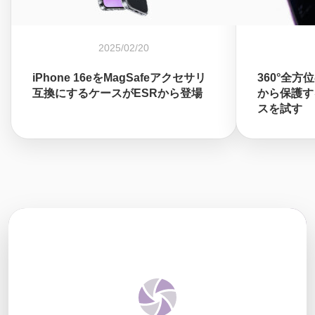
2025/02/20
iPhone 16eをMagSafeアクセサリ
360°全方
互換にするケースがESRから登場
から保護する
スを試す