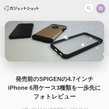
すべて
スマホ
PC関連
カメラ
ウェアラ
セール情報
スマートホーム
アクションカメラ
カメラ
回線
iPhone
iPad
Mac
Android
コラム
ガイド
ニュース
オーディオ
周辺機器
発売前のSPIGENの4.7インチ
iPhone 6用ケース3種類を一歩先に
フォトレビュー