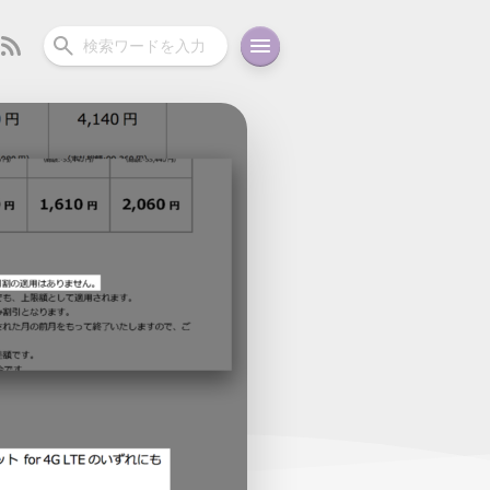
ーディオ
充電関連
その他
oid
コラム
ガイド