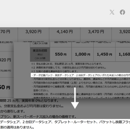
連
カメラ
ウェアラブル
スマートホーム
車・バイク
オ
ションカメラ
カメラ
回線
iPhone
iPad
Mac
Andr