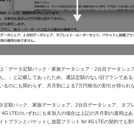
は「データ定額パック・家族データシェア・2台目データシェ
ん。」と記載してあったため、通話定額のない旧プランである
いるのにも関わらず、月月割による7万円相当の割引が得られ
タ定額パック、家族データシェア、2台目データシェア、タブ
or 4G LTEのいずれにも未加入の場合は上記の月月割の適用
トプランとパケットし放題フラット for 4G LTEの契約で