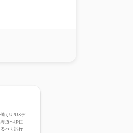
くUI/UXデ
北海道へ移住
するべく試行