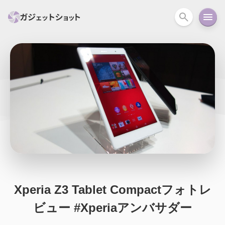
すべて
スマホ
PC関連
カメラ
ウェアラ
セール情報
スマートホーム
アクションカメラ
カメラ
回線
iPhone
iPad
Mac
Android
コラム
ガイド
ニュース
オーディオ
周辺機器
Xperia Z3 Tablet Compactフォトレ
ビュー #Xperiaアンバサダー