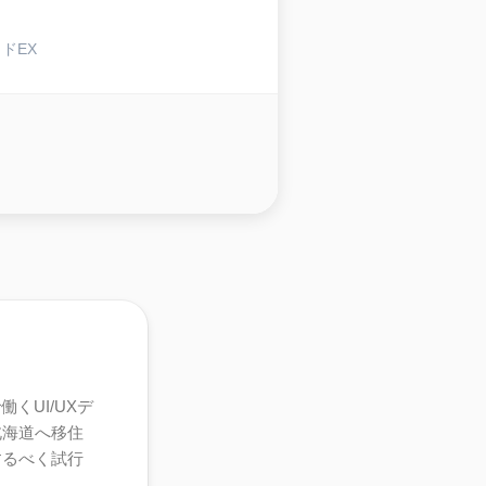
ドEX
くUI/UXデ
北海道へ移住
するべく試行