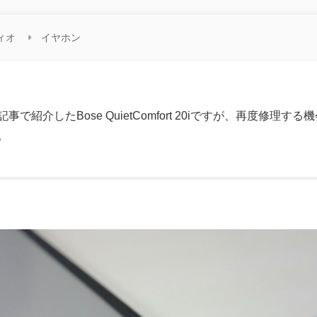
ィオ
イヤホン
記事で紹介したBose QuietComfort 20iですが、再度修
。