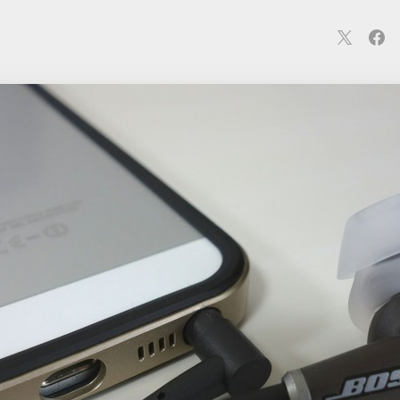
連
カメラ
ウェアラブル
スマートホーム
車・バイク
オ
ションカメラ
カメラ
回線
iPhone
iPad
Mac
Andr