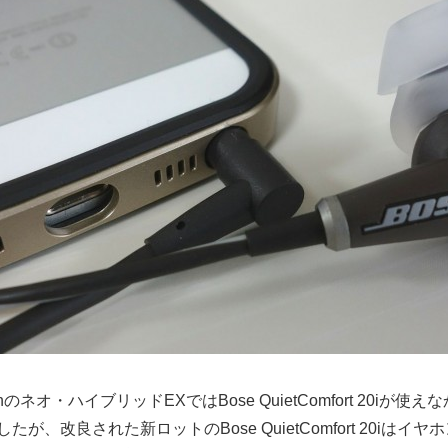
igenのネオ・ハイブリッドEXではBose QuietComfort 20iが使
たが、改良された新ロットのBose QuietComfort 20iは