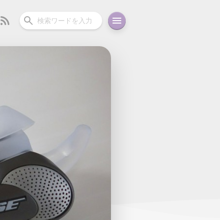
ーディオ
充電関連
その他
oid
コラム
ガイド