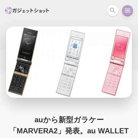
すべて
スマホ
PC関連
カメラ
ウェアラ
セール情報
スマートホーム
アクションカメラ
カメラ
回線
iPhone
iPad
Mac
Android
コラム
ガイド
ニュース
オーディオ
周辺機器
auから新型ガラケー
「MARVERA2」発表。au WALLET