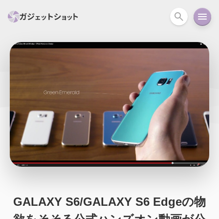
すべて
スマホ
PC関連
カメラ
ウェアラ
セール情報
スマートホーム
アクションカメラ
カメラ
回線
iPhone
iPad
Mac
Android
コラム
ガイド
ニュース
オーディオ
周辺機器
GALAXY S6/GALAXY S6 Edgeの物