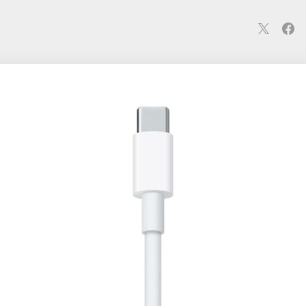
連
カメラ
ウェアラブル
スマートホーム
車・バイク
オ
ションカメラ
カメラ
回線
iPhone
iPad
Mac
Andr