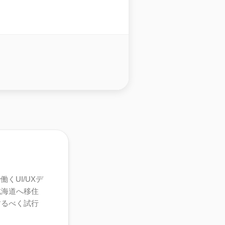
くUI/UXデ
北海道へ移住
するべく試行