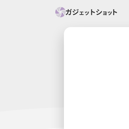
すべて
スマホ
PC関
セール情報
スマートホーム
アク
ニュース
オーディオ
周辺機器