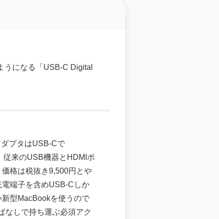
なる「USB-C Digital
portアダプタはUSB-Cで
、従来のUSB機器とHDMIポ
格は税抜き9,500円とや
電端子を含めUSB-Cしか
型MacBookを使うので
ぱなしで持ち運ぶ必須アク