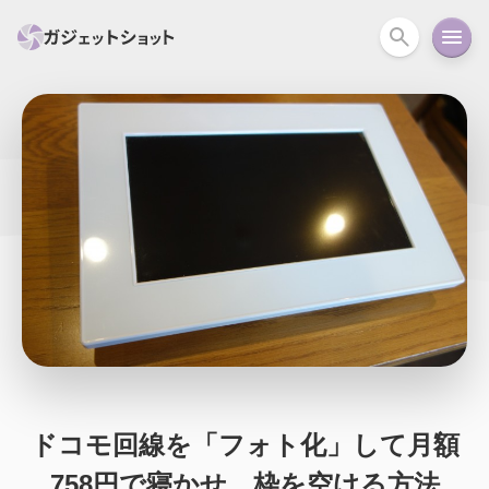
すべて
スマホ
PC関連
カメラ
ウェアラ
セール情報
スマートホーム
アクションカメラ
カメラ
回線
iPhone
iPad
Mac
Android
コラム
ガイド
ニュース
オーディオ
周辺機器
ドコモ回線を「フォト化」して月額
758円で寝かせ、枠を空ける方法