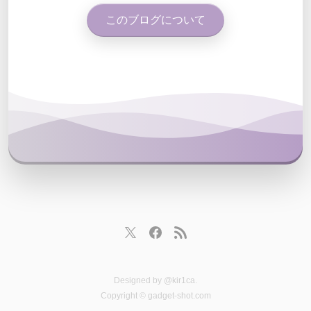
このブログについて
Designed by
@kir1ca
.
Copyright © gadget-shot.com