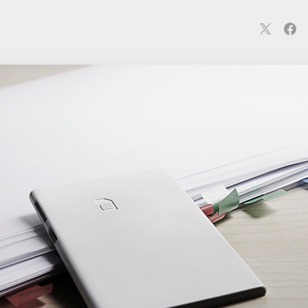
連
カメラ
ウェアラブル
スマートホーム
車・バイク
オ
ションカメラ
カメラ
回線
iPhone
iPad
Mac
Andr