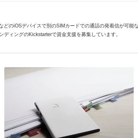
e、iPadなどのiOSデバイスで別のSIMカードでの通話の発着信が可能な
ディングのKickstarterで資金支援を募集しています。