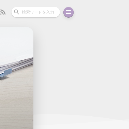
ーディオ
充電関連
その他
oid
コラム
ガイド