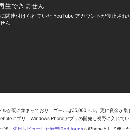
22,937ドルが既に集まっており、ゴールは35,000ドル。更に資金が集
リ、Pebbleアプリ、Windows Phoneアプリの開発も視野に入れ
れば、
先日レビューした新型iPod touch
をiPhoneとして使っ