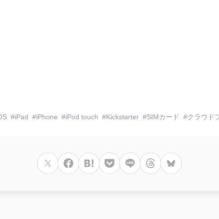
OS
iPad
iPhone
iPod touch
Kickstarter
SIMカード
クラウド