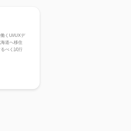
くUI/UXデ
北海道へ移住
するべく試行