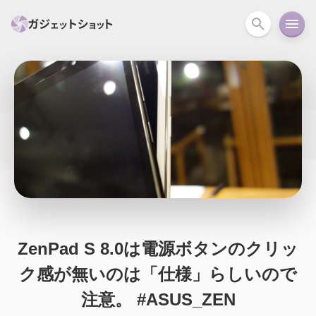
すべて
スマホ
PC関連
カメラ
ウェアラ
セール情報
スマートホーム
アクションカメラ
カメラ
回線
iPhone
iPad
Mac
Android
コラム
ガイド
ニュース
オーディオ
周辺機器
ZenPad S 8.0は電源ボタンのクリッ
ク感が無いのは「仕様」らしいので
注意。 #ASUS_ZEN