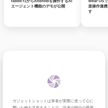
rabbit r1からAndroidを操作するAI
Wear O
エージェント機能のデモが公開
楽操作連携
す
ガジェットショットは筆者が実際に使って心に
響いた物を共有することで、読者の明日の愛用