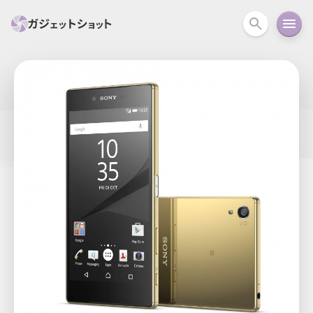
すべて
スマホ
PC関連
カメラ
ウェアラ
セール情報
スマートホーム
アクションカメラ
カメラ
回線
iPhone
iPad
Mac
Android
コラム
ガイド
ニュース
オーディオ
周辺機器