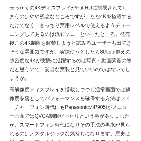
せっかくの4KディスプレイがFullHDに制限されてし
まうのはやや残念なところですが、ただ4Kを搭載する
だけでなく、きっちり実用レベルで使えるようチュー
ニングしてあるのは流石ソニーといったところ。発売
後この4K制限を解禁しようと試みるユーザーも出てき
そうな雰囲気ですが、実際使うとしたら800ppi越えの
超密度な4Kが実際に活躍するのは写真・動画閲覧の際
だと思うので、妥当な実装と見ていいのではないでし
ょうか。
高解像度ディスプレイを搭載しつつも通常画面では解
像度を落としてパフォーマンスを確保する方法はフィ
ーチャーフォン時代にもPanasonicのP905iがメニュ
ー画面ではQVGA制限だったりという事がありました
が、スマートフォン時代になりその手法の再来が見ら
れるのはノスタルジックな気持ちになります。歴史は