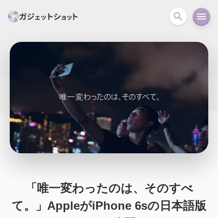
すべて
スマホ
PC関連
カメラ
ウェアラ
セール情報
スマートホーム
アクションカメラ
カメラ
回線
iPhone
iPad
Mac
Android
コラム
ガイド
ニュース
オーディオ
周辺機器
「唯一変わったのは、そのすべ
て。」AppleがiPhone 6sの日本語版