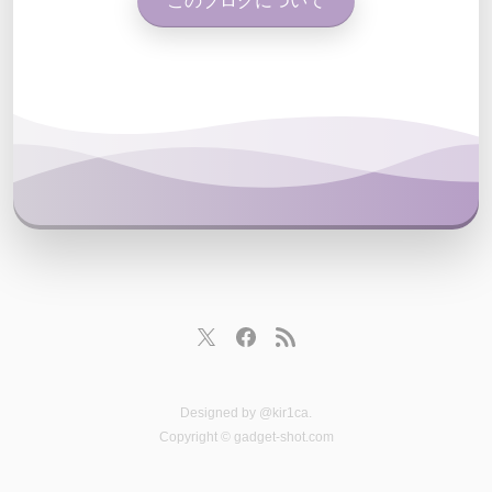
このブログについて
Designed by
@kir1ca
.
Copyright © gadget-shot.com