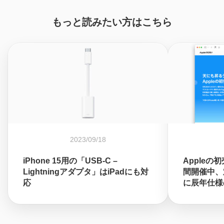
もっと読みたい方はこちら
2023/09/18
iPhone 15用の「USB-C –
Appleの
Lightningアダプタ」はiPadにも対
間開催中、対
応
に辰年仕様の