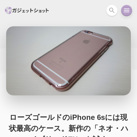
すべて
スマホ
PC関連
カメラ
ウェアラ
セール情報
スマートホーム
アクションカメラ
カメラ
回線
iPhone
iPad
Mac
Android
コラム
ガイド
ニュース
オーディオ
周辺機器
ローズゴールドのiPhone 6sには現
状最高のケース。新作の「ネオ・ハ