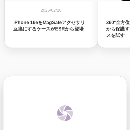
2025/02/20
iPhone 16eをMagSafeアクセサリ
360°全方
互換にするケースがESRから登場
から保護する
スを試す