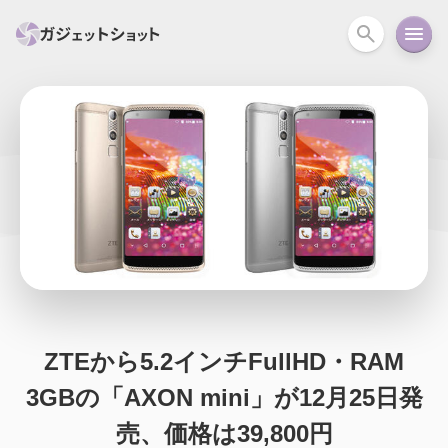
すべて
スマホ
PC関連
カメラ
ウェアラ
セール情報
スマートホーム
アクションカメラ
カメラ
回線
iPhone
iPad
Mac
Android
コラム
ガイド
ニュース
オーディオ
周辺機器
ZTEから5.2インチFullHD・RAM
3GBの「AXON mini」が12月25日発
売、価格は39,800円