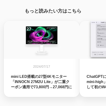
もっと読みたい方はこちら
2024/07/17
mini LED搭載の27型4Kモニター
ChatGPT
「INNOCN 27M2U Lite」が二重ク
mini-h
ーポン適用で73,800円→27,068円に
して初のW