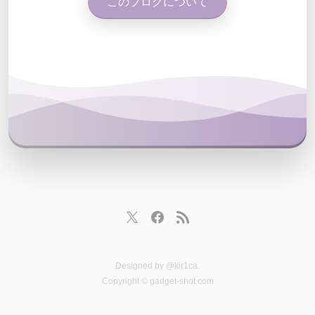
このブログについて
Designed by
@kir1ca
.
Copyright © gadget-shot.com