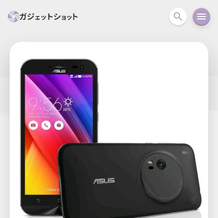
すべて
スマホ
PC関連
カメラ
ウェアラ
セール情報
スマートホーム
アクションカメラ
カメラ
回線
iPhone
iPad
Mac
Android
コラム
ガイド
ニュース
オーディオ
周辺機器