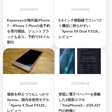
2016/09/09
2016/09/05
Expansysが海外版iPhone
5.0インチ狭額縁でコンパク
7・iPhone 7 Plusの仮予約
ト機並に持ちやすい
を受付開始、ジェットブラ
「Xperia XA Dual F3116」
ックもあり。予約で10ドル
レビュー
割引
2016/09/05
2016/08/18
価格を抑えつつもしっかり
背面に電子ペーパーを搭載
Xperia。国内未発売モデル
した2画面スマホ
「Xperia X Dual F5122」
「YotaPhone2」が25,427
レビュー
円の特価に