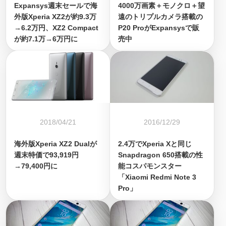
Expansys週末セールで海
4000万画素＋モノクロ＋望
外版Xperia XZ2が約9.3万
遠のトリプルカメラ搭載の
→6.2万円、XZ2 Compact
P20 ProがExpansysで販
が約7.1万→6万円に
売中
2018/04/21
2016/12/29
海外版Xperia XZ2 Dualが
2.4万でXperia Xと同じ
週末特価で93,919円
Snapdragon 650搭載の性
→79,400円に
能コスパモンスター
「Xiaomi Redmi Note 3
Pro」