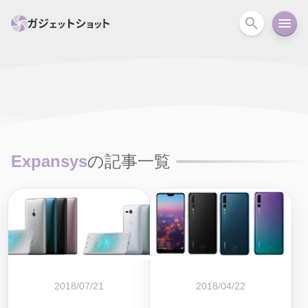
すべて
スマホ
PC関連
カメラ
ウェアラ
セール情報
スマートホーム
アクションカメラ
カメラ
Expansys
の記事一覧
回線
iPhone
iPad
Mac
Android
コラム
ガイド
ニュース
オーディオ
周辺機器
2018/07/21
2018/04/22