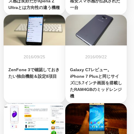
ズ感は良好だがXperia Z
格安スマホ感が払拭された
Ultraとは方向性の違う機種
一台
2016/09/25
2016/09/22
ZenFone 3で確認しておき
Galaxy C7レビュー。
たい独自機能＆設定8項目
iPhone 7 Plusと同じサイ
ズに5.7インチ画面を搭載し
たRAM4GBのミッドレンジ
機