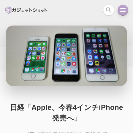
すべて
スマホ
PC関連
カメラ
ウェアラ
セール情報
スマートホーム
アクションカメラ
カメラ
回線
iPhone
iPad
Mac
Android
コラム
ガイド
ニュース
オーディオ
周辺機器
日経「Apple、今春4インチiPhone
発売へ」