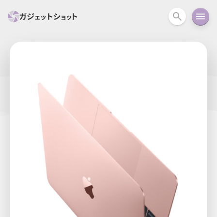
すべて
スマホ
PC関連
カメラ
ウェアラ
セール情報
スマートホーム
アクションカメラ
カメラ
回線
iPhone
iPad
Mac
Android
コラム
ガイド
ニュース
オーディオ
周辺機器