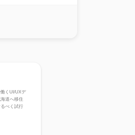
くUI/UXデ
北海道へ移住
するべく試行