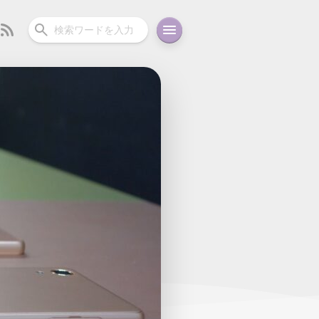
ーディオ
充電関連
その他
oid
コラム
ガイド