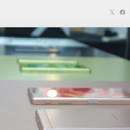
連
カメラ
ウェアラブル
スマートホーム
車・バイク
オ
ションカメラ
カメラ
回線
iPhone
iPad
Mac
Andr