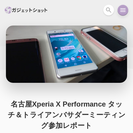
すべて
スマホ
PC関連
カメラ
ウェアラ
セール情報
スマートホーム
アクションカメラ
カメラ
回線
iPhone
iPad
Mac
Android
コラム
ガイド
ニュース
オーディオ
周辺機器
名古屋Xperia X Performance タッ
チ＆トライアンバサダーミーティン
グ参加レポート