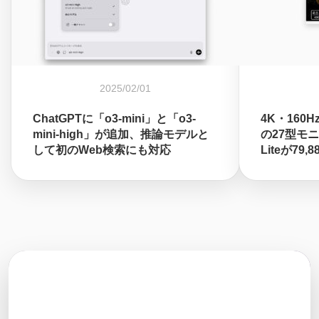
2025/02/01
ChatGPTに「o3-mini」と「o3-
4K・160Hz
mini-high」が追加、推論モデルと
の27型モニタ
して初のWeb検索にも対応
Liteが79,