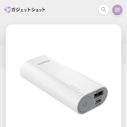
すべて
スマホ
PC関連
カメラ
ウェアラ
セール情報
スマートホーム
アクションカメラ
カメラ
回線
iPhone
iPad
Mac
Android
コラム
ガイド
ニュース
オーディオ
周辺機器