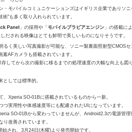
ン・モバイルコミュニケーションズはイギリス企業でありソニ
ニーの技術”も多く取り入れられています。
ack Panel
」の採用や「
モバイルブラビアエンジン
」の搭載によ
に映しだされる映像はとても鮮明で美しいものになりそうです。
明るく美しい写真撮影が可能な、ソニー製裏面照射型CMOSセ
万画素AFカメラも搭載されています。
真を保存してから次の撮影に移るまでの処理速度の大幅な向上も図
id端末としては標準的。
、Xperia SO-01Bに搭載されているものから一新。
つつ実用性や体感速度等にも配慮されたUIになっています。
eria SO-01Bから変わっていませんが、Android2.3の電源
なり改善されています。
開始され、3月24日(木曜)より発売開始です。