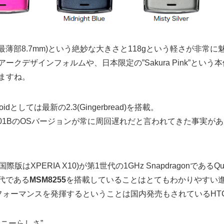
0.9mm(最薄部8.7mm)という絶妙な大きさと118gという軽さが非常
ークデザインフォルムや、日本限定の”Sakura Pink”とい
ますね。
dとしては最新の2.3(Gingerbread)を搭載。
 SO-01BのOSバージョンが常に周回遅れだと言われてきた事実
(国際版はXPERIA X10)が第1世代の1GHz SnapdragonであるQ
世代である
MSM8255
を搭載していることはとてもわかりやすい
フォーマンスを発揮するということは国内発売もされているHTC D
ニーらしさ”