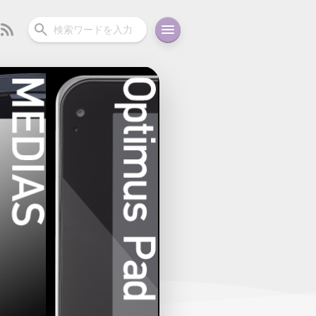
ーディオ
充電関連
その他
oid
コラム
ガイド