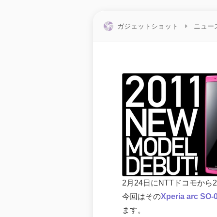
ガジェットショット
ニュー
2月24日にNTTドコモか
今回はその
Xperia arc SO-
ます。