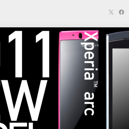
連
カメラ
ウェアラブル
スマートホーム
車・バイク
オ
ションカメラ
カメラ
回線
iPhone
iPad
Mac
Andr