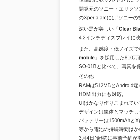
開発元のソニー・エリクソ
のXperia arcには”ソ
深い黒が美しい「
Clear Bl
4.2インチディスプレイ
また、高感度・低ノイズで
mobile
」を採用した810
SO-01Bと比べて、写
その他
RAMは512MBとAndro
HDMI出力にも対応。
UIはかなり作りこまれていて
デザインは筐体とマッチし
バッテリーは1500mAhとXp
等から電池の持続時間はか
3月4日(金曜)に事前予約が