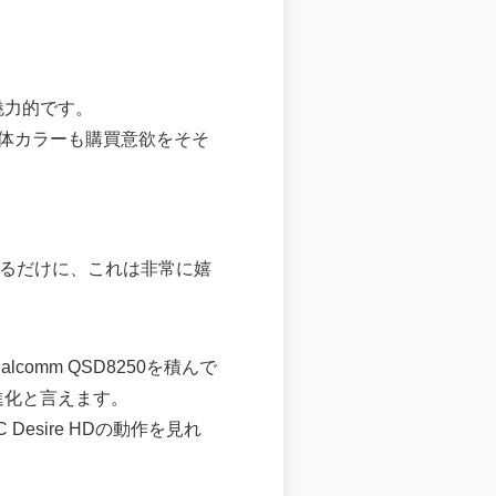
に魅力的です。
う本体カラーも購買意欲をそそ
があるだけに、これは非常に嬉
ualcomm QSD8250を積んで
進化と言えます。
esire HDの動作を見れ