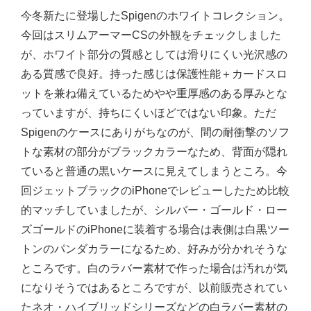
今冬新たに登場したSpigenのホワイトコレクション。
今回はスリムアーマーCSの外観をチェックしました
が、ホワイト部分の質感としては滑りにくい光沢感の
ある質感で良好。持った感じは保護性能＋カードスロ
ットを兼ね備えているためやや重厚感のある厚みとな
っていますが、持ちにくいほどではない印象。ただ
Spigenのケースにありがちなのが、間の耐衝撃のソフ
トな素材の部分がブラックカラーなため、背面が隠れ
ていると普通の黒いケースに見えてしまうところ。今
回ジェットブラックのiPhoneでレビューしたため比較
的マッチしていましたが、シルバー・ゴールド・ロー
ズゴールドのiPhoneに装着する場合は表側は白黒ツー
トンのパンダカラーになるため、好みが分かれそうな
ところです。白のラバー素材で作った場合は汚れが気
になりそうではあるところですが、以前販売されてい
たネオ・ハイブリッドシリーズなどの白ラバー素材の