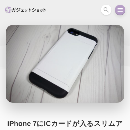
すべて
スマホ
PC関連
カメラ
ウェアラ
セール情報
スマートホーム
アクションカメラ
カメラ
回線
iPhone
iPad
Mac
Android
コラム
ガイド
ニュース
オーディオ
周辺機器
iPhone 7にICカードが入るスリムア