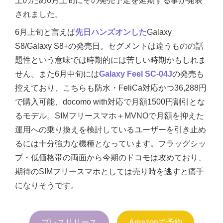
上のため6月上旬にその発売予定を延期する事が発表
されました。
6月上旬と言えば
先日ハンズオンした
Galaxy
S8/Galaxy S8+の発売日。セグメントは違うものの話
題性という意味では時期的には苦しい時期かもしれま
せん。また6月中旬には
Galaxy Feel SC-04J
の発売も
控えており、こちらも防水・FeliCa対応かつ36,288円
で購入可能、docomo with対応で月額1500円割引とな
るモデル。SIMフリースマホ＋MVNOで月額を抑えた
運用への乗り換えを検討しているユーザーを引き止め
るには十分強力な機種となっています。フラッグシッ
プ・低価格帯の両面から今期のドコモは攻めており、
期待のSIMフリースマホとしては売り時を逃すと痛手
になりそうです。
プレスリリース
Amazonで予約