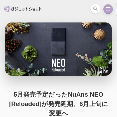
すべて
スマホ
PC関連
カメラ
ウェアラ
セール情報
スマートホーム
アクションカメラ
カメラ
回線
iPhone
iPad
Mac
Android
コラム
ガイド
ニュース
オーディオ
周辺機器
5月発売予定だったNuAns NEO
[Reloaded]が発売延期、6月上旬に
変更へ