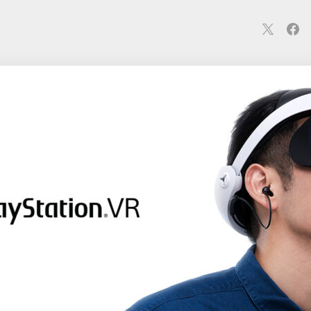
連
カメラ
ウェアラブル
スマートホーム
車・バイク
オ
ションカメラ
カメラ
回線
iPhone
iPad
Mac
Andr