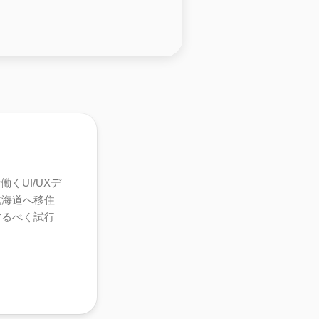
くUI/UXデ
北海道へ移住
するべく試行