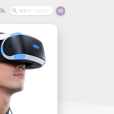
ーディオ
充電関連
その他
oid
コラム
ガイド