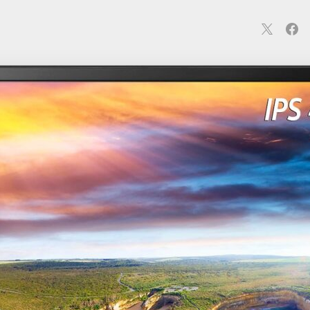
連
カメラ
ウェアラブル
スマートホーム
車・バイク
オ
ションカメラ
カメラ
回線
iPhone
iPad
Mac
Andr