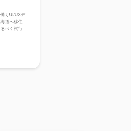
くUI/UXデ
北海道へ移住
するべく試行